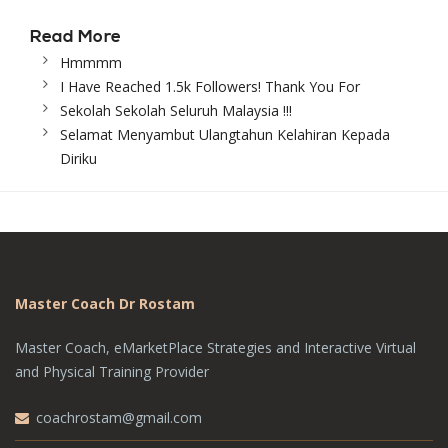
Read
More
Hmmmm
I Have Reached 1.5k Followers! Thank You For
Sekolah Sekolah Seluruh Malaysia !!!
Selamat Menyambut Ulangtahun Kelahiran Kepada
Diriku
Master Coach Dr Rostam
Master Coach, eMarketPlace Strategies and Interactive Virtual
and Physical Training Provider
coachrostam@gmail.com