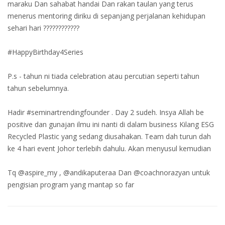
maraku Dan sahabat handai Dan rakan taulan yang terus
menerus mentoring diriku di sepanjang perjalanan kehidupan
sehari hari ????????????
#HappyBirthday4Series
P.s - tahun ni tiada celebration atau percutian seperti tahun
tahun sebelumnya.
Hadir #seminartrendingfounder . Day 2 sudeh. Insya Allah be
positive dan gunajan ilmu ini nanti di dalam business Kilang ESG
Recycled Plastic yang sedang diusahakan. Team dah turun dah
ke 4 hari event Johor terlebih dahulu. Akan menyusul kemudian
Tq @aspire_my , @andikaputeraa Dan @coachnorazyan untuk
pengisian program yang mantap so far