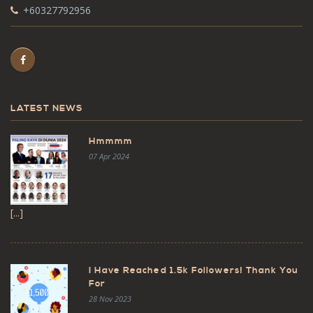
+60327792956
LATEST NEWS
Hmmmm
07 Apr 2024
[...]
I Have Reached 1.5k Followers! Thank You
For
28 Nov 2023